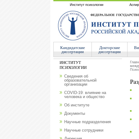
Институт психологии
Аспир
Кандидатские
Докторские
Ви
диссертации
диссертации
ИНСТИТУТ
Глав
межд
ПСИХОЛОГИИ
Психо
Сведения об
образовательной
Раз
организации
COVID-19: влияние на
человека и общество
Об институте
Документы
Научные подразделения
Научные сотрудники
Дирекция