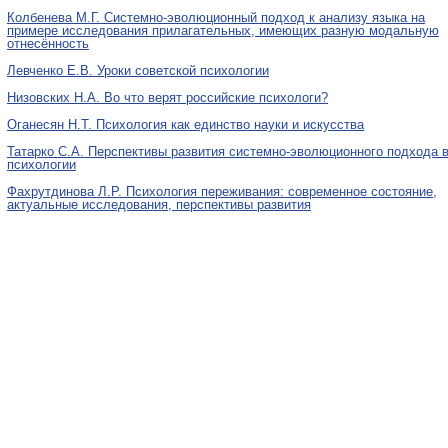
Колбенева М.Г. Системно-эволюционный подход к анализу языка на
примере исследования прилагательных, имеющих разную модальную
отнесённость
Левченко Е.В. Уроки советской психологии
Низовских Н.А. Во что верят российские психологи?
Оганесян Н.Т. Психология как единство науки и искусства
Татарко С.А. Перспективы развития системно-эволюционного подхода 
психологии
Фахрутдинова Л.Р. Психология переживания: современное состояние,
актуальные исследования, перспективы развития