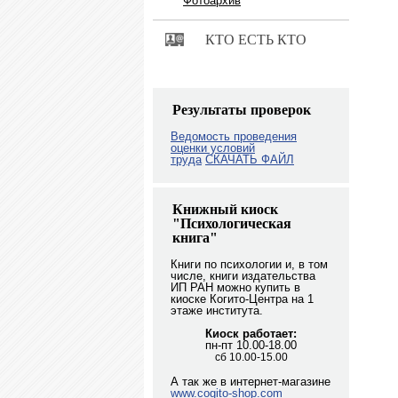
Фотоархив
КТО ЕСТЬ КТО
Результаты проверок
Ведомость проведения
оценки условий
труда
СКАЧАТЬ ФАЙЛ
Книжный киоск
"Психологическая
книга"
Книги по психологии и, в том
числе, книги издательства
ИП РАН можно купить в
киоске Когито-Центра на 1
этаже института.
Киоск работает:
пн-пт 10.00-18.00
сб 10.00-15.00
А так же в интернет-магазине
www.cogito-shop.com