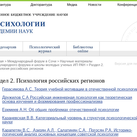
антура
Докторантура
Медиа
Новости
Конференци
деоархив
Психологический
Библиотека
журнал
online
ная
>
Международный форум в Сочи
>
Научные материалы
Версия для пе
ународного форума и школы молодых ученых ИП РАН
>
Раздел 2.
логия российских регионов
дел 2. Психология российских регионов
Герасимова А.С. Теория учебной мотивации в отечественной психологи
Дружилов С.А Российская инженерная психология как теоретическая
основа изучения и формирования профессионализма
Еремеев А.Н. Об общих проблемах отечественной психологии
Казаневская В.В. Категориальный уровень в структуре психологическо
науки
Карапетян В.С., Азизян А.Л., Салатинян С.А., Погосян Р.А. Историко-
логический анализ основных концепции советской психологии