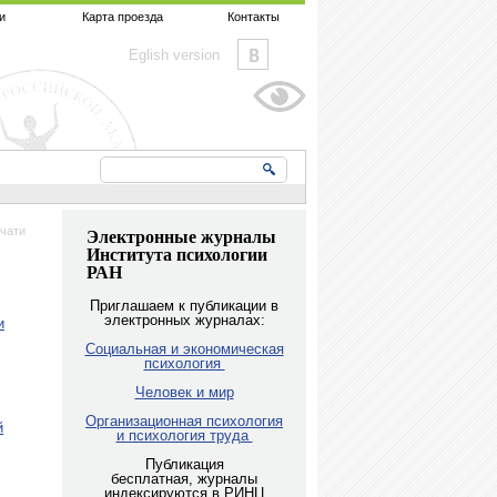
и
Карта проезда
Контакты
Eglish version
чати
Электронные журналы
Института психологии
РАН
Приглашаем к публикации в
электронных журналах:
и
Социальная и экономическая
психология
Человек и мир
Организационная психология
й
и психология труда
Публикация
бесплатная, журналы
индексируются в РИНЦ