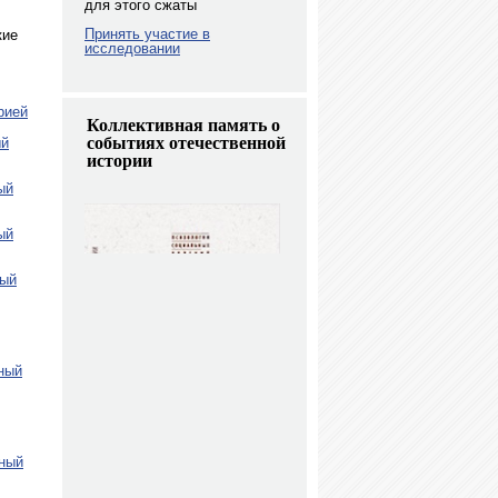
для этого сжаты
Принять участие в
кие
исследовании
рией
Коллективная память о
событиях отечественной
ый
истории
ый
ый
ный
ный
чный