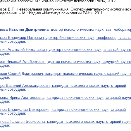
дические вопросы. М.: Изд-во «Институт психологии РАН», 2012.
зов В.П. Невербальная коммуникация: Экспериментально-психологичес
едования. – М.: Изд-во «Институт психологии РАН», 2011.
лова Наталия Дмитриевна
, доктор психологических наук, зав. лаборато
зов Владимир Петрович, доктор биологических наук, профессор, главн
ный сотрудник
нин Анатолий Николаевич, доктор психологических наук, главный научн
удник
ев Николай Альбертович, доктор психологических наук, ведущий научн
удник
ков Сергей Дмитриевич, кандидат психологических наук, старший науч
удник
ов Василий Александрович, кандидат психологических наук, старший
ный сотрудник
сова Ирина Анатольевна, кандидат психологических наук, старший науч
удник
нов Владислав Викторович, кандидат психологических наук, старший
ный сотрудник
нова Наталья Борисовна, кандидат психологических наук, старший нау
удник