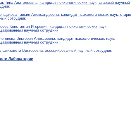
ак Тина Анатольевна, кандидат психологических наук, старший научный
удник
енщикова Таисия Александровна, кандидат психологических наук, стар
ный сотрудник
сеев Константин Игоревич, кандидат психологических наук,
циированный научный сотрудник
огенова Виктория Алексеевна, кандидат психологических наук,
циированный научный сотрудник
 Елизавета Викторовна, ассоциированный научный сотрудник
ости Лаборатории