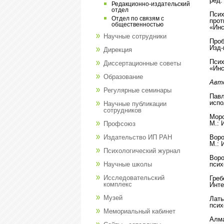
ред.
Редакционно-издательский
отдел
Псих
Отдел по связям с
прот
общественностью
«Инс
Научные сотрудники
Проб
Изд-
Дирекция
Псих
Диссертационные советы
«Инс
Образование
Авт
Регулярные семинары
Павл
испо
Научные публикации
сотрудников
Моро
М.: 
Профсоюз
Издательство ИП РАН
Воро
М.: 
Психологический журнал
Воро
Научные школы
псих
Исследовательский
Греб
комплекс
Инте
Музей
Латы
псих
Мемориальный кабинет
Алма