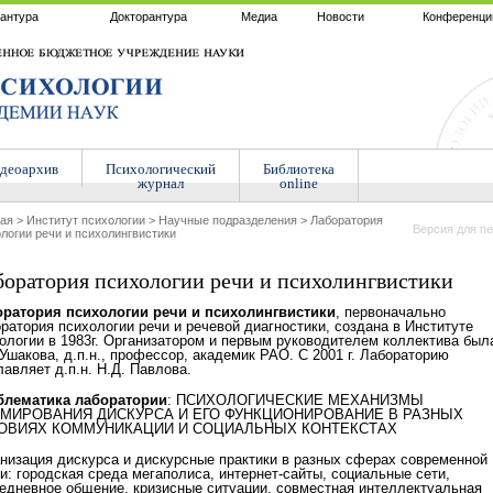
антура
Докторантура
Медиа
Новости
Конференци
деоархив
Психологический
Библиотека
журнал
online
ная
>
Институт психологии
>
Научные подразделения
>
Лаборатория
Версия для пе
логии речи и психолингвистики
оратория психологии речи и психолингвистики
оратория психологии речи и психолингвистики
, первоначально
ратория психологии речи и речевой диагностики, создана в Институте
ологии в 1983г. Организатором и первым руководителем коллектива был
 Ушакова, д.п.н., профессор, академик РАО. С 2001 г. Лабораторию
лавляет д.п.н. Н.Д. Павлова.
блематика лаборатории
: ПСИХОЛОГИЧЕСКИЕ МЕХАНИЗМЫ
МИРОВАНИЯ ДИСКУРСА И ЕГО ФУНКЦИОНИРОВАНИЕ В РАЗНЫХ
ОВИЯХ КОММУНИКАЦИИ И СОЦИАЛЬНЫХ КОНТЕКСТАХ
низация дискурса и дискурсные практики в разных сферах современной
и: городская среда мегаполиса, интернет-сайты, социальные сети,
едневное общение, кризисные ситуации, совместная интеллектуальная