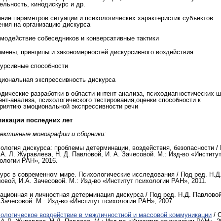
ельность, кинодискурс и др.
ние параметров ситуации и психологических характеристик субъектов
ния на организацию дискурса
модействие собеседников и конверсативные тактики
мены, принципы и закономерностей дискурсивного воздействия
урсивные способности
иональная экспрессивность дискурса
дические разработки в области интент-анализа, психодиагностических 
ент-анализа, психологического тестирования,оценки способности к
риятию эмоциональной экспрессивности речи
ликации последних лет
ективные монографии и сборники:
ология дискурса: проблемы детерминации, воздействия, безопасности /
 А. Л. Журавлева, Н. Д. Павловой, И. А. Зачесовой. М.: Изд-во «Институ
ологии РАН», 2016.
урс в современном мире. Психологические исследования / Под ред. Н.Д
овой, И.А. Зачесовой. М.: Изд-во «Институт психологии РАН», 2011.
ационная и личностная детерминация дискурса / Под ред. Н.Д. Павловой
 Зачесовой. М.: Изд-во «Институт психологии РАН», 2007.
ологическое воздействие в межличностной и массовой коммуникации
/ 