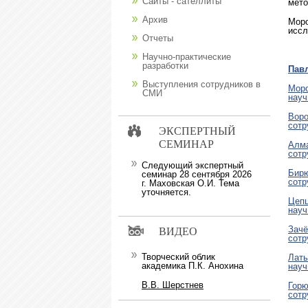
Сайты - сателлиты
мето
Архив
Моро
иссл
Отчеты
Научно-практические
разработки
Пав
Выступления сотрудников в
Моро
СМИ
науч
Воро
сотр
ЭКСПЕРТНЫЙ
СЕМИНАР
Алма
сотр
Следующий экспертный
Бирю
семинар 28 сентября 2026
сотр
г. Маховская О.И. Тема
уточняется.
Цепц
науч
Зачё
ВИДЕО
сотр
Творческий облик
Латы
академика П.К. Анохина
науч
В.В. Шерстнев
Горю
сотр