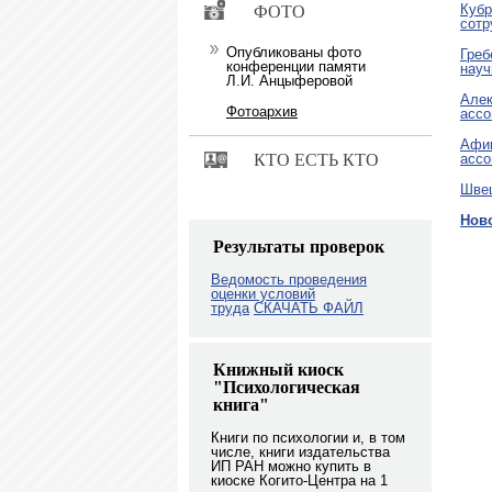
Кубр
ФОТО
сотр
Опубликованы фото
Греб
конференции памяти
науч
Л.И. Анцыферовой
Алек
Фотоархив
ассо
Афин
КТО ЕСТЬ КТО
ассо
Швец
Нов
Результаты проверок
Ведомость проведения
оценки условий
труда
СКАЧАТЬ ФАЙЛ
Книжный киоск
"Психологическая
книга"
Книги по психологии и, в том
числе, книги издательства
ИП РАН можно купить в
киоске Когито-Центра на 1