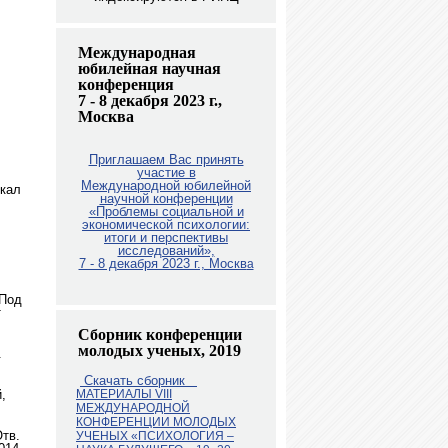
Международная
юбилейная научная
конференция
7 - 8 декабря 2023 г.,
Москва
Приглашаем Вас принять
участие в
Международной юбилейной
шкал
научной конференции
«Проблемы социальной и
экономической психологии:
итоги и перспективы
исследований»,
7 - 8 декабря 2023 г., Москв
а
 Под
т
Сборник конференции
молодых ученых, 2019
.
Скачать сборник
,
МАТЕРИАЛЫ VIII
МЕЖДУНАРОДНОЙ
КОНФЕРЕНЦИИ МОЛОДЫХ
Отв.
УЧЕНЫХ «ПСИХОЛОГИЯ –