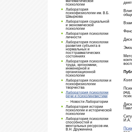
математической
деят
психологии
Лаборатория
Влия
психофизиологии им. В.Б.
обще
Швыркова
Лаборатория социальной
Взаи
и экономической
психологии
Фено
Лаборатория психологии
личности
Диск
Лаборатория психологии
развития субъекта в
Эмоц
нормальных и
посттравматических
Мето
состояниях
конт
Лаборатория психологии
восп
труда, эргономики,
инженерной и
Пуб
организационной
психологии
Колл
Лаборатория психологии и
психофизиологии
творчества
Псих
ред.
Лаборатория психологии
псих
речи и психолингвистики
Новости Лаборатории
Диск
Лаборатория истории
Павл
психологии и исторической
психологии
Ситу
Лаборатория психологии
И.А.
способностей и
ментальных ресурсов им.
Псих
В.Н. Дружинина