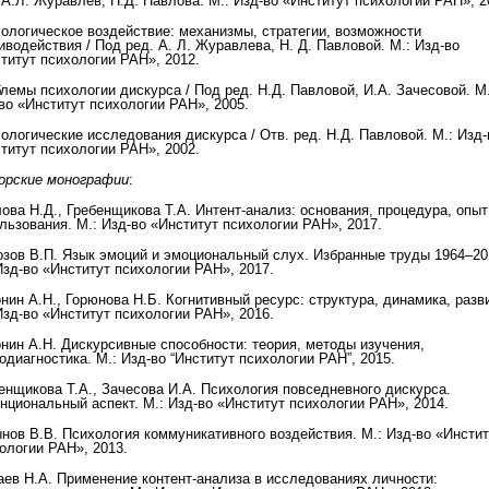
 А.Л. Журавлев, Н.Д. Павлова. М.: Изд-во «Институт психологии РАН», 2
ологическое воздействие: механизмы, стратегии, возможности
иводействия / Под ред. А. Л. Журавлева, Н. Д. Павловой. М.: Изд-во
титут психологии РАН», 2012.
лемы психологии дискурса / Под ред. Н.Д. Павловой, И.А. Зачесовой. М.
во «Институт психологии РАН», 2005.
ологические исследования дискурса / Отв. ред. Н.Д. Павловой. М.: Изд-
титут психологии РАН», 2002.
орские монографии
:
ова Н.Д., Гребенщикова Т.А. Интент-анализ: основания, процедура, опыт
льзования. М.: Изд-во «Институт психологии РАН», 2017.
зов В.П. Язык эмоций и эмоциональный слух. Избранные труды 1964–20
Изд-во «Институт психологии РАН», 2017.
нин А.Н., Горюнова Н.Б. Когнитивный ресурс: структура, динамика, разв
Изд-во «Институт психологии РАН», 2016.
нин А.Н. Дискурсивные способности: теория, методы изучения,
одиагностика. М.: Изд-во “Институт психологии РАН”, 2015.
енщикова Т.А., Зачесова И.А. Психология повседневного дискурса.
нциональный аспект. М.: Изд-во «Институт психологии РАН», 2014.
нов В.В. Психология коммуникативного воздействия. М.: Изд-во «Инстит
ологии РАН», 2013.
ев Н.А. Применение контент-анализа в исследованиях личности: