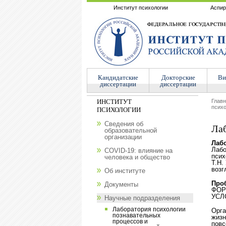
Институт психологии
Аспир
Кандидатские
Докторские
Ви
диссертации
диссертации
ИНСТИТУТ
Глав
психо
ПСИХОЛОГИИ
Сведения об
Лаб
образовательной
организации
Лаб
Лабо
COVID-19: влияние на
псих
человека и общество
Т.Н.
возг
Об институте
Про
Документы
ФОР
УСЛ
Научные подразделения
Лаборатория психологии
Орга
познавательных
жизн
процессов и
повс