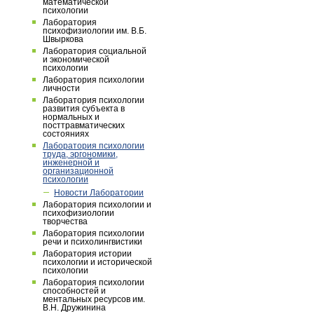
математической
психологии
Лаборатория
психофизиологии им. В.Б.
Швыркова
Лаборатория социальной
и экономической
психологии
Лаборатория психологии
личности
Лаборатория психологии
развития субъекта в
нормальных и
посттравматических
состояниях
Лаборатория психологии
труда, эргономики,
инженерной и
организационной
психологии
Новости Лаборатории
Лаборатория психологии и
психофизиологии
творчества
Лаборатория психологии
речи и психолингвистики
Лаборатория истории
психологии и исторической
психологии
Лаборатория психологии
способностей и
ментальных ресурсов им.
В.Н. Дружинина