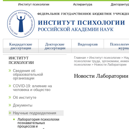
Институт психологии
Аспирантура
Докторанту
Кандидатские
Докторские
Видеоархив
Психологи
диссертации
диссертации
журна
ИНСТИТУТ
Главная
>
Институт психологии
>
Нау
психологии труда, эргономики, инже
ПСИХОЛОГИИ
психологии
>
Новости Лаборатории
Сведения об
образовательной
Новости Лаборатории
организации
COVID-19: влияние на
человека и общество
Об институте
Документы
Научные подразделения
Лаборатория психологии
познавательных
процессов и