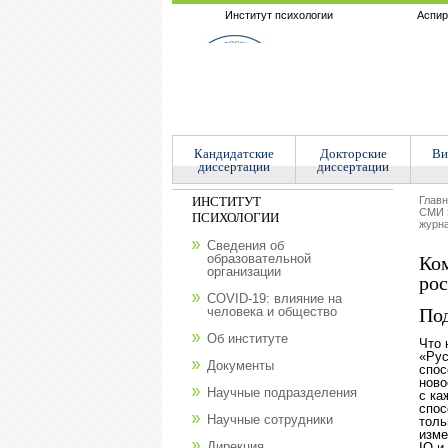
Институт психологии
Аспир
Кандидатские
Докторские
Ви
диссертации
диссертации
ИНСТИТУТ
Глав
СМИ
ПСИХОЛОГИИ
журна
Сведения об
образовательной
Ком
организации
рос
COVID-19: влияние на
человека и общество
Под
Об институте
Что 
«Рус
Документы
спос
ново
Научные подразделения
с ка
спос
Научные сотрудники
толь
изме
Дирекция
IQ и 