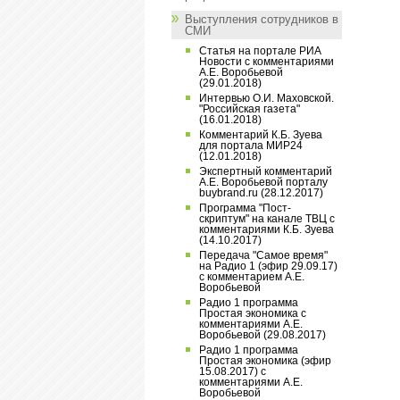
Выступления сотрудников в
СМИ
Статья на портале РИА
Новости с комментариями
А.Е. Воробьевой
(29.01.2018)
Интервью О.И. Маховской.
"Российская газета"
(16.01.2018)
Комментарий К.Б. Зуева
для портала МИР24
(12.01.2018)
Экспертный комментарий
А.Е. Воробьевой порталу
buybrand.ru (28.12.2017)
Программа "Пост-
скриптум" на канале ТВЦ с
комментариями К.Б. Зуева
(14.10.2017)
Передача "Самое время"
на Радио 1 (эфир 29.09.17)
с комментарием А.Е.
Воробьевой
Радио 1 программа
Простая экономика с
комментариями А.Е.
Воробьевой (29.08.2017)
Радио 1 программа
Простая экономика (эфир
15.08.2017) с
комментариями А.Е.
Воробьевой