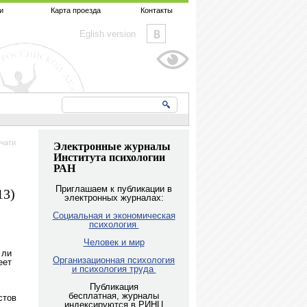
и
Карта проезда
Контакты
Eglish version
чати
Электронные журналы
Института психологии
РАН
Приглашаем к публикации в
13)
электронных журналах:
Социальная и экономическая
психология
Человек и мир
 ли
Организационная психология
еет
и психология труда
Публикация
бесплатная, журналы
стов
индексируются в РИНЦ