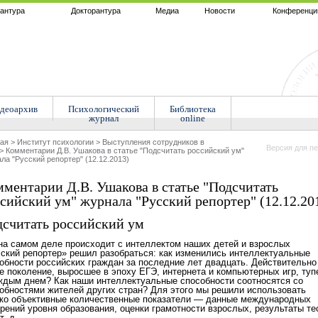
антура
Докторантура
Медиа
Новости
Конференци
деоархив
Психологический
Библиотека
журнал
online
ная
>
Институт психологии
>
Выступления сотрудников в
Версия для пе
>
Комментарии Д.В. Ушакова в статье "Подсчитать российский ум"
ла "Русский репортер" (12.12.2013)
ментарии Д.В. Ушакова в статье "Подсчитать
сийский ум" журнала "Русский репортер" (12.12.20
считать российский ум
на самом деле происходит с интеллектом наших детей и взрослых
ский репортер» решил разобраться: как изменились интеллектуальные
обности российских граждан за последние лет двадцать. Действительно
е поколение, выросшее в эпоху ЕГЭ, интернета и компьютерных игр, туп
ждым днем? Как наши интеллектуальные способности соотносятся со
обностями жителей других стран? Для этого мы решили использовать
ко объективные количественные показатели — данные международных
рений уровня образования, оценки грамотности взрослых, результаты те
т. д.