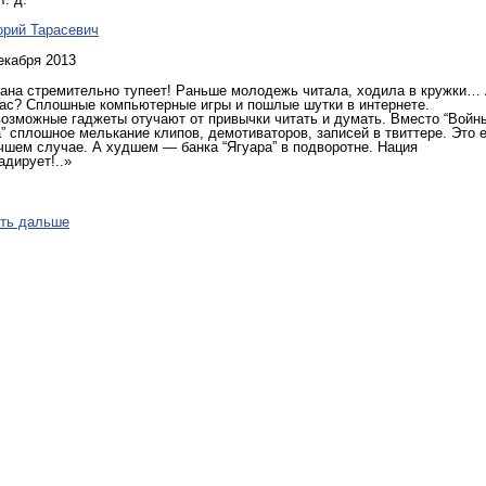
орий Тарасевич
екабря 2013
ана стремительно тупеет! Раньше молодежь читала, ходила в кружки…
ас? Сплошные компьютерные игры и пошлые шутки в интернете.
озможные гаджеты отучают от привычки читать и думать. Вместо “Войн
” сплошное мелькание клипов, демотиваторов, записей в твиттере. Это 
чшем случае. А худшем — банка “Ягуара” в подворотне. Нация
адирует!..»
ть дальше