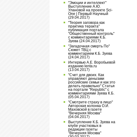
"Эмоции и интеллект"
Выступление А.Ю.
Улановой на проекте Sci-
One | Первый Научный
(29.04.2017)
"Теория заговора как
практика теракта"
публикация портала
"Общественный контроль"
с комментариями К.Б.
Зуева (24.04.2017)
"Загадочная смерть По"
Сюжет ТВЦ с
комментарием К.Б. Зуева
(24.04.2017)
Интервью А.Е. Воробьевой
изданию lenta.ru
(13.04.2017)
"Счет для двоих. Как
управляют деньгами
российские семьи и как это
делать правильно" Статья
на портале "Republic" с
комментариями Зуева К.Б.
(05.04.2017)
"Смотрите страху в лицо"
Авторская колонка О.И.
Маховской в газете
"Вечерняя Москва"
(04.04.2017)
Выступление К.Б. Зуева на
клубе участковых в
редакции газеты
"Вечерняя Москва"
(30.03.2017)