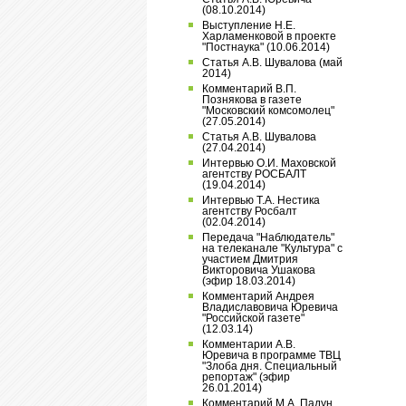
(08.10.2014)
Выступление Н.Е.
Харламенковой в проекте
"Постнаука" (10.06.2014)
Статья А.В. Шувалова (май
2014)
Комментарий В.П.
Познякова в газете
"Московский комсомолец"
(27.05.2014)
Статья А.В. Шувалова
(27.04.2014)
Интервью О.И. Маховской
агентству РОСБАЛТ
(19.04.2014)
Интервью Т.А. Нестика
агентству Росбалт
(02.04.2014)
Передача "Наблюдатель"
на телеканале "Культура" с
участием Дмитрия
Викторовича Ушакова
(эфир 18.03.2014)
Комментарий Андрея
Владиславовича Юревича
"Российской газете"
(12.03.14)
Комментарии А.В.
Юревича в программе ТВЦ
"Злоба дня. Специальный
репортаж" (эфир
26.01.2014)
Комментарий М.А. Падун