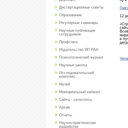
Диссертационные советы
Григ
Образование
12 д
Регулярные семинары
«Стр
сейч
Научные публикации
Всев
сотрудников
мира
в лу
Профсоюз
дегр
Издательство ИП РАН
Психологический журнал
Чита
Научные школы
Исследовательский
комплекс
Музей
Мемориальный кабинет
Сайты - сателлиты
Архив
Отчеты
Научно-практические
разработки