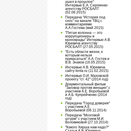
ушел в прошлое"
Интервью Е.А. Сергиенко
агентству РОСБАЛТ
(02.06.2015)
Передача "История под
снос" на канале ТВЦ с
комментариями
А.А.Гостева (май 2015)
"Пятая колонна — это
коррупционеры и
казнокрады" Интервью А.В.
Юревича агентству
РОСБАЛТ (27.05.2015)
"Есть области жизни, к
которым нельзя
прикасаться" А.А. Гостев и
В.В. Знаков (16.05.2015)
Интервью А.В. Юревича
сайту lenta.ru (11.02.2015)
Интервью О.И. Маховской
проекту "ст. 42" (2014 год)
Документальный фильм
"Заговор против женщин" с
участием А.Е. Воробьевой
и А.Б. Купрейченко (2014
год)
Передача "Город доверия"
с участием А.Е.
Воробьевой (06.11.2014)
Передача "Мозговой
штурм" с участием М.И.
Воловиковой (27.10.2014)
"Какого Хирша нам надо?"
Статья А.В. Юревича