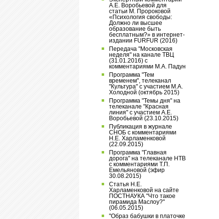
А.Е. Воробьевой для
статьи М. Пророковой
«Психология свободы:
Должно ли высшее
образование быть
бесплатным?» в интернет-
издании FURFUR (2016)
Передача "Московская
неделя" на канале ТВЦ
(31.01.2016) с
комментариями М.А. Падун
Программа "Тем
временем", телеканал
"Культура" с участием М.А.
Холодной (октябрь 2015)
Программа "Темы дня" на
телеканале "Красная
линия" с участием А.Е.
Воробьевой (23.10.2015)
Публикация в журнале
СНОБ с комментариями
Н.Е. Харламенковой
(22.09.2015)
Программа "Главная
дорога" на телеканале НТВ
с комментариями Т.П.
Емельяновой (эфир
30.08.2015)
Статья Н.Е.
Харламенковой на сайте
ПОСТНАУКА "Что такое
пирамида Маслоу?"
(06.05.2015)
"Образ бабушки в платочке