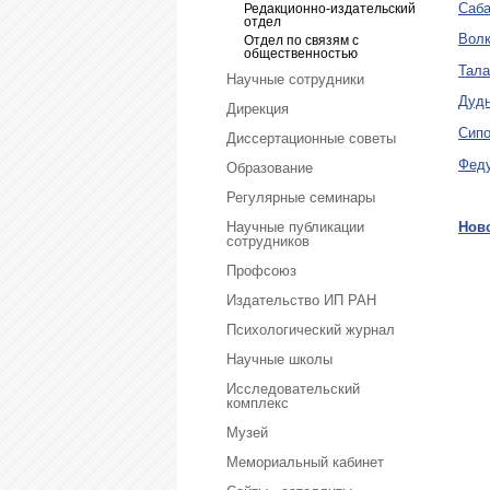
Саба
Редакционно-издательский
отдел
Волк
Отдел по связям с
общественностью
Тала
Научные сотрудники
Дудн
Дирекция
Сипо
Диссертационные советы
Феду
Образование
Регулярные семинары
Научные публикации
Нов
сотрудников
Профсоюз
Издательство ИП РАН
Психологический журнал
Научные школы
Исследовательский
комплекс
Музей
Мемориальный кабинет