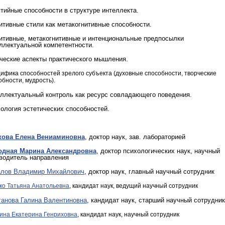
тийные способности в структуре интеллекта.
итивные стили как метакогнитивные способности.
итивные, метакогнитивные и интенциональные предпосылки
ллектуальной компетентности.
ческие аспекты практического мышления.
ифика способностей зрелого субъекта (духовные способности, творческие
обности, мудрость).
ллектуальный контроль как ресурс совладающего поведения.
ология эстетических способностей.
кова Елена Вениаминовна
, доктор наук, зав. лабораторией
одная Марина Александровна
, доктор психологических наук, научный
водитель направления
алов Владимир Михайлович
, доктор наук, главный научный сотрудник
ко Татьяна Анатольевна
, кандидат наук, ведущий научный сотрудник
анова Галина Валентиновна
, кандидат наук, старший научный сотрудник
ина Екатерина Генриховна
, кандидат наук, научный сотрудник