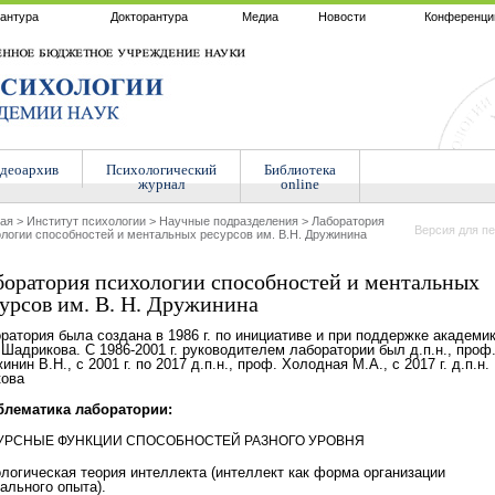
антура
Докторантура
Медиа
Новости
Конференци
деоархив
Психологический
Библиотека
журнал
online
ная
>
Институт психологии
>
Научные подразделения
>
Лаборатория
Версия для пе
логии способностей и ментальных ресурсов им. В.Н. Дружинина
оратория психологии способностей и ментальных
урсов им. В. Н. Дружинина
ратория была создана в 1986 г. по инициативе и при поддержке академи
 Шадрикова. С 1986-2001 г. руководителем лаборатории был д.п.н., проф
инин В.Н., с 2001 г. по 2017 д.п.н., проф. Холодная М.А., с 2017 г. д.п.н.
кова
блематика лаборатории:
УРСНЫЕ ФУНКЦИИ СПОСОБНОСТЕЙ РАЗНОГО УРОВНЯ
логическая теория интеллекта (интеллект как форма организации
ального опыта).