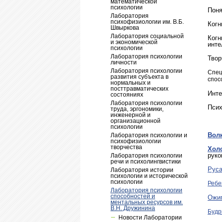
математической
психологии
Поня
Лаборатория
психофизиологии им. В.Б.
Когн
Швыркова
Лаборатория социальной
Когн
и экономической
инте
психологии
Лаборатория психологии
Твор
личности
Лаборатория психологии
Спец
развития субъекта в
спос
нормальных и
посттравматических
Инте
состояниях
Лаборатория психологии
Псих
труда, эргономики,
инженерной и
организационной
психологии
Вол
Лаборатория психологии и
психофизиологии
творчества
Хол
руко
Лаборатория психологии
речи и психолингвистики
Рус
Лаборатория истории
психологии и исторической
психологии
Ребе
Лаборатория психологии
способностей и
Ожиг
ментальных ресурсов им.
В.Н. Дружинина
Будр
Новости Лаборатории