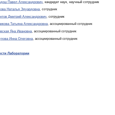
дош Павел Александрович
, кандидат наук, научный сотрудник
ова Наталья Эдуардовна
, с
отрудник
нтов Дмитрий Александрович
, сотрудник
икова Татьяна Александровна
, а
ссоциированный сотрудник
вская Яна Ивановна
, а
ссоциированный сотрудник
лова Инна Олеговна
, а
ссоциированный сотрудник
ости Лаборатории