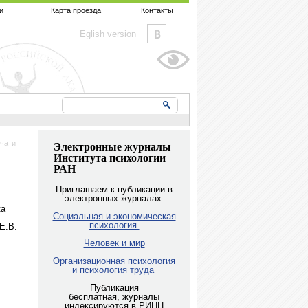
и
Карта проезда
Контакты
Eglish version
чати
Электронные журналы
Института психологии
РАН
Приглашаем к публикации в
электронных журналах:
ка
Социальная и экономическая
.
психология
 Е.В.
Человек и мир
Организационная психология
и психология труда
Публикация
бесплатная, журналы
индексируются в РИНЦ