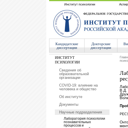
Институт психологии
Аспир
Кандидатские
Докторские
Ви
диссертации
диссертации
ИНСТИТУТ
Глав
психо
ПСИХОЛОГИИ
Сведения об
Лаб
образовательной
организации
рес
COVID-19: влияние на
Лабо
человека и общество
В.Д.
Друж
Об институте
Вол
Документы
Про
Научные подразделения
РЕС
Лаборатория психологии
познавательных
Онто
процессов и
мент