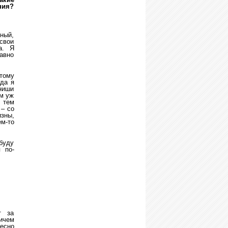
ния?
ный,
свои
а. Я
давно
отому
гда я
ниши
ом уж
 тем
 – со
зны,
м-то
буду
 по-
т за
ричем
ресно