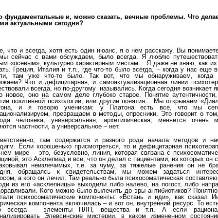
о фундаментальные и, можно сказать, вечные проблемы. Что делае
ими актуальными сегодня?
е, что и всегда, хотя есть один нюанс, я о нем расскажу. Вы понимаете
мы сейчас с вами обсуждаем, было всегда. Я люблю путешествоват
ым «осевым», культурно характерным местам... Я даже не знаю, как и
ать. Греция, Италия и т.п., где что-то было всегда, – когда у нас еще 
али, там уже что-то было. Так вот, что мы обнаруживаем, когда 
зжаем? Что и дефицитарная, и самоактуализационная линии психотер
ствовали всегда, но по-другому назывались. Когда сегодня возникает 
о новое, оно на самом деле глубоко старое. Понятие аутентичности,
тие позитивной психологии, или другие понятия... Мы открываем «Диа
тона, и я говорю ученикам: у Платона есть все, что мы сег
ационализируем, превращаем в методы, опросники. Это говорит о том
рода человека, универсальная, архетипическая, меняется очень м
ются частности, а универсальное – нет.
тветственно, там содержатся и разного рода начала методов и на
дигм. Если хорошенько присмотреться, то и дефицитарная психотерап
нем мире – это, безусловно, линия, которая связана с психосоматич
циной, это Асклепиад и все, что он делал с пациентами, из которых он 
аковывал неизлечимых, т.е. за чуму, за тяжелые ранения он не бра
одня, обращаясь к свидетельствам, мы можем задаться интере
осом, а кого он лечил. Там реально была психосоматическая составля
ди из его «асклепницы» выходили либо налево, на погост, либо напр
оравливали. Кого можно было вылечить до эры антибиотиков? Понятно
тали психосоматические компоненты: «Встань и иди», как сказал Ии
рическая компонента включилась – и вот он, внутренний ресурс. То ест
о всегда – элементы НЛП, вещества и т.п. А если рациона
нализировать Элевсинские мистерии, в каком измененном состояни