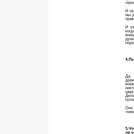
геро
И пе
мы д
прав
И вт
когд
внеш
душ
подх
4.По
Да,
драм
воев
никт
широ
Дель
кула
Они 
тоже
5.
Чт
ли о