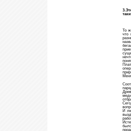
3.Эт
так
То ж
что 
разн
назв
бег
прие
суще
нечт
поня
Пла
опер
при
Меня
Соо
пара
Древ
меди
отбр
Сег
вопр
И лю
вызд
рабо
Исте
был
проа