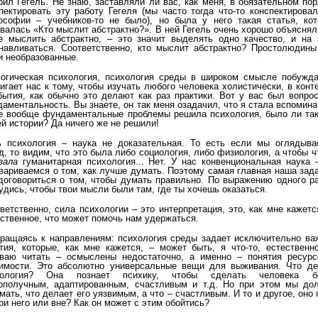
рил Гегель. Не знаю, заставляли ли вас, как меня, в обязательном по
пектировать эту работу Гегеля (мы часто тогда что-то конспектирова
софии – учебников-то не было), но была у него такая статья, кот
валась «Кто мыслит абстрактно?». В ней Гегель очень хорошо объяснял
е мыслить абстрактно, – это значит выделять одно качество, и на 
навливаться. Соответственно, кто мыслит абстрактно? Простолюдины
 необразованные.
огическая психология, психология среды в широком смысле побужда
игает нас к тому, чтобы изучать любого человека холистически, в конт
бытия, как обычно это делают как раз практики. Вот у вас был вопро
аментальность. Вы знаете, он так меня озадачил, что я стала вспомина
е вообще фундаментальные проблемы решила психология, было ли так
й истории? Да ничего же не решили!
 психология – наука не доказательная. То есть если мы оглядыва
д, то видим, что это была либо социология, либо физиология, а чтобы ч
зала
гуманитарная психология... Нет. У нас конвенциональная наука 
вариваемся о том, как лучше думать. Поэтому самая главная наша зад
договориться о том, чтобы думать правильно. По выражению одного р
удись, чтобы твои мысли были там, где ты хочешь оказаться.
ветственно, сила психологии – это интерпретация, это, как мне кажетс
ственное, что может помочь нам удержаться.
ращаясь к направлениям: психология среды задает исключительно ва
тия, которые, как мне кажется, – может быть, я что-то, естественн
ваю читать – осмыслены недостаточно, а именно – понятия ресурс
имости. Это абсолютно универсальные вещи для выживания. Что де
хология? Она познает психику, чтобы сделать человека б
ополучным, адаптированным, счастливым и т.д. Но при этом мы до
мать, что делает его уязвимым, а что – счастливым. И то и другое, оно 
ри него или вне? Как он может с этим обойтись?