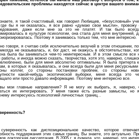
ледовательские проблемы находятся сейчас в центре вашего внима
наете, я такой счастливый, как говорил Любищев, «безусловный» уче
 где бы я ни оказалась, я все равно «думаю свои мысли», провожу 
ледования, даже если мне за это не платят. И так было всегд
мировалась в культуре психологии, она стала для меня внутренней, 
риоризировалась. Поэтому я занимаюсь только тем, что мне интересно.
но говоря, я считаю себя исключительно везучей в этом отношении, п
никогда не оказывалась, и, бог даст, не окажусь в обстоятельствах, ко
на была бы заниматься чем-то неинтересным. И в этом смысле все 
 работы, и иногда можно сказать, творчества, хотя это, наверно, слишк
влюбленно, были для меня абсолютно оптимальны. Я была притерта к
ам, в которых я оказывалась, и они всегда были для меня ресурсными
роны коллег, со стороны постановки проблем, со стороны нови
тупности какой-нибудь экзотической выборки, меня всегда это че
ащало или просто давало информацию. Поэтому мне интересно все.
вы мои главные направления? Я не могу их выбрать, я, наверно, 
аться их интегрировать. У меня также есть разные замыслы, но я
нему интересуюсь психологией личностных границ...
веренность?
 суверенность как диспозициональное качество, которое отвечае
обность поддержания этих самых границ. Вы знаете, это актуально. П
моя докторская диссертация. В 2005 г. я думала, что, наверно, это инте