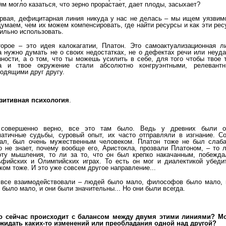
ям могло казаться, что зерно прорастает, дает плоды, засыхает?
рвая, дефицитарная линия никуда у нас не делась – мы ищем уязвимо
умаем, чем их можем компенсировать, где найти ресурсы и как эти ре
ильно использовать.
орое – это идея калокагатии, Платон. Это самоактуализационная ли
а нужно думать не о своих недостатках, не о дефектах речи или неуд
ности, а о том, что ты можешь усилить в себе, для того чтобы твое 
а и твое окружение стали абсолютно конгруэнтными, релевантн
одящими друг другу.
зитивная психология
.
 совершенно верно, все это там было. Ведь у древних были о
атичные судьбы, суровый опыт, их часто отправляли в изгнание. Со
ал, был очень мужественным человеком. Платон тоже не был слаба
о не знает, почему вообще его, Аристокла, прозвали Платоном, – то 
ту мышления, то ли за то, что он был крепко накачанным, побежда
фийских и Олимпийских играх. То есть он мог и диалектикой убедит
ком тоже. И это уже совсем другое направление...
все взаимодействовали – людей было мало, философов было мало, 
 было мало, и они были значительны... Но они были всегда.
о сейчас происходит с балансом между двумя этими линиями? М
жидать каких-то изменений или преобладания одной над другой?