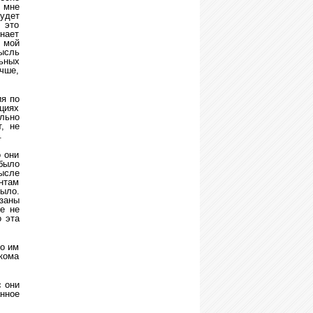
 мне
удет
 это
инает
 мой
ысль
ьных
учше,
ия по
нциях
ельно
, не
.
о они
было
мысле
нтам
ыло.
язаны
е не
о эта
то им
акома
с они
нное