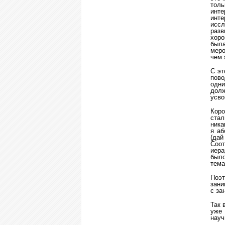
толь
инте
инт
иссл
разв
хоро
был
меро
чем 
С эт
пово
одни
долж
усво
Коро
стал
ника
я аб
(дай
Соот
иера
было
тема
Поэт
зани
с за
Так 
уже
науч