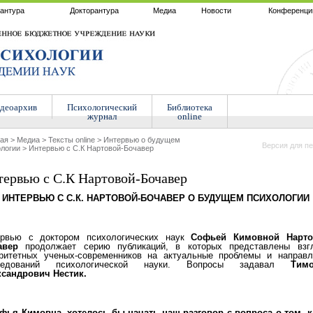
антура
Докторантура
Медиа
Новости
Конференци
деоархив
Психологический
Библиотека
журнал
online
ная
>
Медиа
>
Тексты online
>
Интервью о будущем
Версия для пе
логии
>
Интервью с С.К Нартовой-Бочавер
ервью с С.К Нартовой-Бочавер
ИНТЕРВЬЮ С С.К. НАРТОВОЙ-БОЧАВЕР О БУДУЩЕМ ПСИХОЛОГИИ
ервью с доктором психологических наук
Софьей Кимовной Нарто
авер
продолжает серию публикаций, в которых представлены взг
ритетных ученых-современников на актуальные проблемы и направл
ледований психологической науки. Вопросы задавал
Тимо
ксандрович Нестик.
фья Кимовна, хотелось бы начать наш разговор с вопроса о том, к