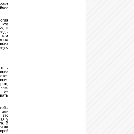
роект
ейчас
огия
 кто
о, и
реды
 там
ожных
своих
нную
ся к
ание
ются
ения
зрыв,
ким.
 чем
овать
тобы
 или
 это
ая у
га. В
ти на
орой