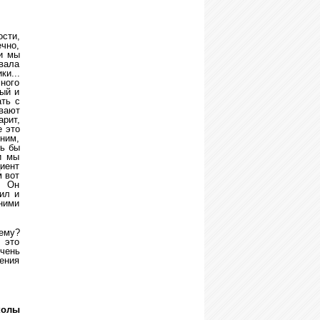
ости,
чно,
и мы
вала
и...
ного
ный и
ать с
вают
арит,
е это
 ним,
сь бы
и мы
иент
м вот
. Он
рил и
 ними
ему?
 это
чень
чения
колы