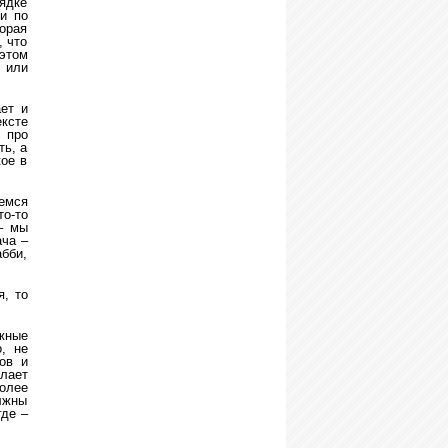
рядке
ли по
орая
, что
этом
 или
ет и
ексте
с про
ть, а
ое в
емся
то-то
– мы
ача –
абби,
я, то
жные
о, не
ов и
лает
олее
лжны
где –