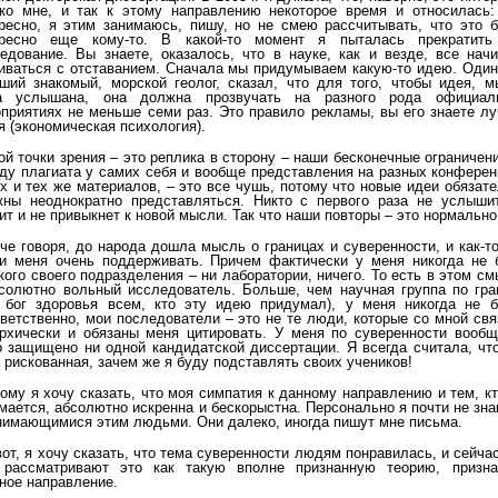
ко мне, и так к этому направлению некоторое время и относилась:
ресно, я этим занимаюсь, пишу, но не смею рассчитывать, что это б
ересно еще кому-то. В какой-то момент я пыталась прекратить
едование. Вы знаете, оказалось, что в науке, как и везде, все нач
иваться с отставанием. Сначала мы придумываем какую-то идею. Один
ший знакомый, морской геолог, сказал, что для того, чтобы идея, м
а услышана, она должна прозвучать на разного рода официал
приятиях не меньше семи раз. Это правило рекламы, вы его знаете л
я (экономическая психология).
ой точки зрения – это реплика в сторону – наши бесконечные ограничен
ду плагиата у самих себя и вообще представления на разных конфере
х и тех же материалов, – это все чушь, потому что новые идеи обязат
ны неоднократно представляться. Никто с первого раза не услышит
ит и не привыкнет к новой мысли. Так что наши повторы – это нормально
че говоря, до народа дошла мысль о границах и суверенности, и как-т
и меня очень поддерживать. Причем фактически у меня никогда не 
кого своего подразделения – ни лаборатории, ничего. То есть в этом с
солютно вольный исследователь. Больше, чем научная группа по гра
 бог здоровья всем, кто эту идею придумал), у меня никогда не б
ветственно, мои последователи – это не те люди, которые со мной св
рхически и обязаны меня цитировать. У меня по суверенности вообщ
 защищено ни одной кандидатской диссертации. Я всегда считала, чт
 рискованная, зачем же я буду подставлять своих учеников!
ому я хочу сказать, что моя симпатия к данному направлению и тем, к
мается, абсолютно искренна и бескорыстна. Персонально я почти не зн
нимающимися этим людьми. Они далеко, иногда пишут мне письма.
вот, я хочу сказать, что тема суверенности людям понравилась, и сейча
 рассматривают это как такую вполне признанную теорию, призна
ное направление.