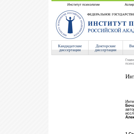
Институт психологии
Аспир
Кандидатские
Докторские
Ви
диссертации
диссертации
Глав
психо
Инт
Инт
Боч
авто
исс
Але
1.Со