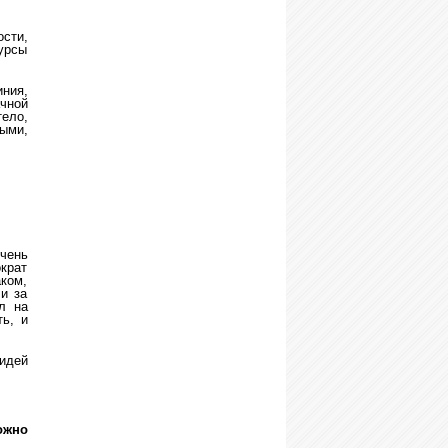
сти,
сурсы
ния,
ачной
тело,
ыми,
чень
крат
ком,
ли за
л на
ь, и
идей
ожно