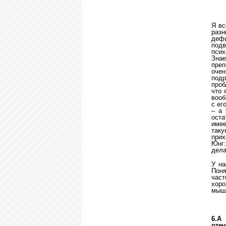
Я вс
разн
деф
под
пси
Зна
преп
очен
подр
проб
что 
вооб
с ег
– а 
оста
имее
так
прих
Юнг:
дела
У на
Поня
част
хоро
мыш
6.
А 
отеч