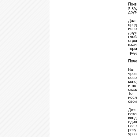
По-в
я бу
друг
Даль
сре
испо
дру
глоб
огро
взаи
терм
трад
Поче
Вот
чрез
сове
конс
и не
скаж
То 
иссл
свой
Для
пото
канд
един
нас 
резу
уров