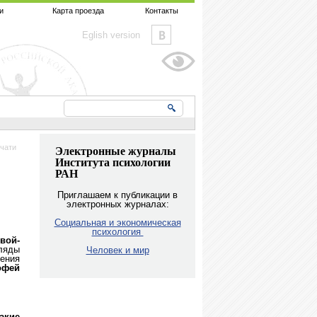
и
Карта проезда
Контакты
Eglish version
чати
Электронные журналы
Института психологии
РАН
Приглашаем к публикации в
электронных журналах:
Социальная и экономическая
психология
вой-
ляды
Человек и мир
ения
фей
акие