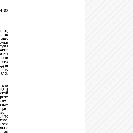
т их
, то,
ь по
х еще
волки
туда
апии
якобы
 или
логи»
одня
, что
ало.
чала
ия в
еской
сразу
лся.
сным
ющая.
аво –
, что
сус.
ь все
льно
и их