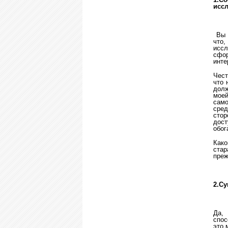
исс
Вы з
что,
исс
сфор
инте
Чест
что 
долж
моей
само
сред
сто
дос
обог
Како
стар
преж
2.
Су
Да,
спос
это 