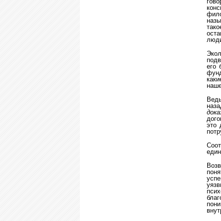
гово
конс
фило
назы
тако
оста
люди
Экол
подв
его 
фунд
каки
наше
Ведь
наза
дока
дого
это 
потр
Соот
един
Возв
поня
успе
уязв
пси
благ
пони
внут