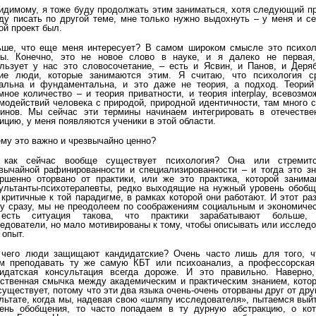
идимому, я тоже буду продолжать этим заниматься, хотя следующий п
ду писать по другой теме, мне только нужно выдохнуть – у меня и с
ой проект был.
ше, что еще меня интересует? В самом широком смысле это психол
ды. Конечно, это не новое слово в науке, и я далеко не первая,
льзует у нас это словосочетание, – есть и Ясвин, и Панов, и Деряб
гие люди, которые занимаются этим. Я считаю, что психология с
альна и фундаментальна, и это даже не теория, а подход. Теорий
мное количество – и теория приватности, и теория interplay, всевозм
модействий человека с природой, природной идентичности, там много 
инов. Мы сейчас эти термины начинаем интегрировать в отечестве
ицию, у меня появляются ученики в этой области.
му это важно и чрезвычайно ценно?
 как сейчас вообще существует психология? Она или стремит
вычайной рафинированности и специализированности – и тогда это зн
ршенно оторвано от практики, или же это практика, которой занима
ультанты-психотерапевты, редко выходящие на нужный уровень обобщ
 критичные к той парадигме, в рамках которой они работают. И этот ра
у сразу, мы не преодолеем по соображениям социальным и экономичес
есть ситуация такова, что практики зарабатывают больше,
едователи, но мало мотивированы к тому, чтобы описывать или исслед
 опыт.
 чего люди защищают кандидатские? Очень часто лишь для того, ч
м преподавать ту же самую КБТ или психоанализ, а профессорская
идатская консультация всегда дороже. И это правильно. Наверно,
ственная смычка между академическим и практическим знанием, котор
существует, потому что эти два языка очень-очень оторваны друг от дру
льтате, когда мы, надевая свою «шляпу исследователя», пытаемся вый
ень обобщения, то часто попадаем в ту дурную абстракцию, о кот