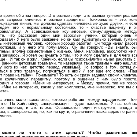
е время об этом говорю. Это разные люди, это разные туннели реальн
ые запросы клиентов и разные парадигмы. Психоанализ – это, коне
ицитарная линия, мы должны сделать человека
не хуже
других, и есл
ведем его к нормальному состоянию, то - счастье пациенту и х
хоаналитику. А всевозможные коучинговые, стимулирующие методик
ете, что рассказал один мой взрослый ученик, который очень м
одавал? У него было заикание, но он был удивительно зрелый, гуман
ь интересный человек, который хорошо работал. Он тогда начал работ
остками, и у него это получалось. Он им говорил: «Вы знаете, бы
лемы, вполне совместимые с жизнью. Меня, например, абсолютно не п
я заикаюсь. Я хотел бы думать о том, что я могу сделать и для чего вс
ще». И так он и жил. Конечно, если бы психоаналитик начал работать с
о ранними детскими травмами, то наверняка такие травмы у него нашли
у кого их нет, детство период уязвимый. Но вопрос в том, хотим л
ться в этих травмах, погрузиться в них? И вот еще его слова: «Пац
т право на тайну». Понимаете? То есть он сразу задавал своим клиента
ую коучинговую парадигму, поэтому в общении с ним было просто
одил и говорил: «Меня не интересует...» Между прочим, так же гово
 «Мне не интересно, какие у вас комплексы, мне интересно, что вы с
ете».
с очень мало психологов, которые работают между парадигмами. Поч
тно. По Хайнлайну, специализация – удел насекомых. У нас сейчас
ое явление, и это плохо. Осваивается один инструмент, иногда о
шо, в совершенстве, но, как ни крути, ограничения языка задают ограни
ления.
можно ли что-то с этим сделать? Чтобы различные ш
ественной психологии понимали друг друга.