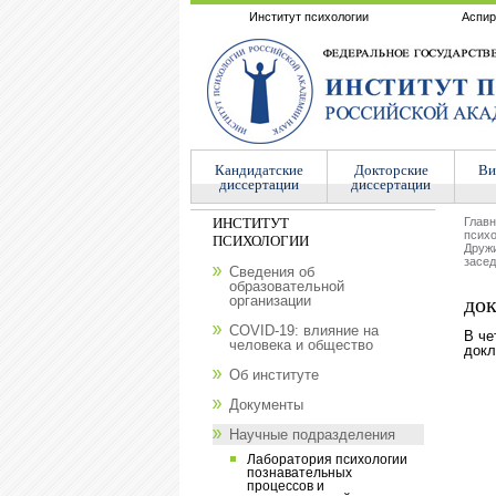
Институт психологии
Аспир
Кандидатские
Докторские
Ви
диссертации
диссертации
ИНСТИТУТ
Глав
психо
ПСИХОЛОГИИ
Друж
засед
Сведения об
образовательной
организации
док
COVID-19: влияние на
В че
человека и общество
докл
Об институте
Документы
Научные подразделения
Лаборатория психологии
познавательных
процессов и