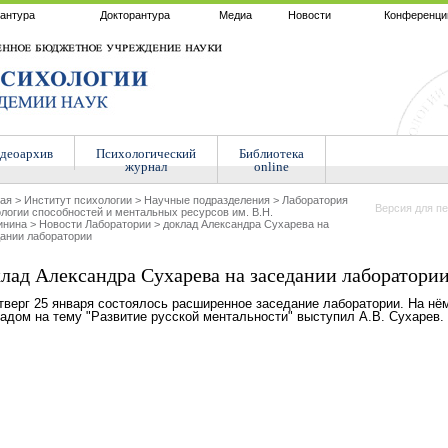
антура
Докторантура
Медиа
Новости
Конференци
деоархив
Психологический
Библиотека
журнал
online
ная
>
Институт психологии
>
Научные подразделения
>
Лаборатория
Версия для пе
логии способностей и ментальных ресурсов им. В.Н.
инина
>
Новости Лаборатории
>
доклад Александра Сухарева на
ании лаборатории
лад Александра Сухарева на заседании лаборатори
тверг 25 января состоялось расширенное заседание лаборатории. На нё
адом на тему "Развитие русской ментальности" выступил А.В. Сухарев.