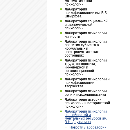
математической
психологии
Лаборатория
психофизиологии им. В.Б.
Швыркова
Лаборатория социальной
и экономической
психологии
Лаборатория психологии
личности
Лаборатория психологии
развития субъекта в
нормальных и
посттравматических
состояниях
Лаборатория психологии
труда, эргономики,
инженерной и
организационной
психологии
Лаборатория психологии и
психофизиологии
творчества
Лаборатория психологии
речи и психолингвистики
Лаборатория истории
психологии и исторической
психологии
Лаборатория психологии
способностей и
ментальных ресурсов им.
В.Н. Дружинина
Новости Лаборатории