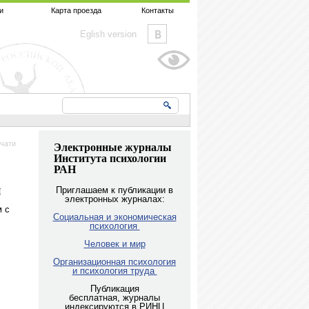
и
Карта проезда
Контакты
Eglish version
чати
Электронные журналы
Института психологии
РАН
и
Приглашаем к публикации в
электронных журналах:
м с
Социальная и экономическая
психология
Человек и мир
Организационная психология
и психология труда
Публикация
бесплатная, журналы
индексируются в РИНЦ