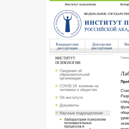
Институт психологии
Аспир
Кандидатские
Докторские
Ви
диссертации
диссертации
ИНСТИТУТ
Глав
ПСИХОЛОГИИ
Сведения об
Лаб
образовательной
организации
Про
COVID-19: влияние на
человека и общество
Стан
Разр
Об институте
спец
Документы
функ
обще
Научные подразделения
уров
Лаборатория психологии
познавательных
экзи
процессов и
возр