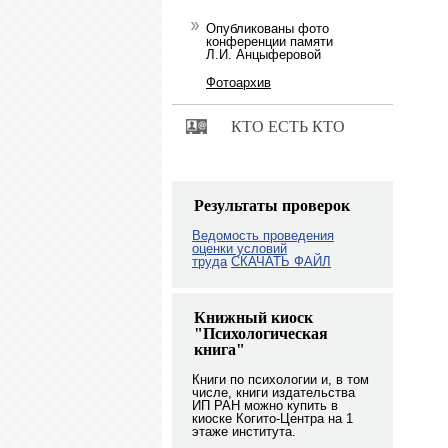
Опубликованы фото
конференции памяти
Л.И. Анцыферовой
Фотоархив
КТО ЕСТЬ КТО
Результаты проверок
Ведомость проведения
оценки условий
труда
СКАЧАТЬ ФАЙЛ
Книжный киоск
"Психологическая
книга"
Книги по психологии и, в том
числе, книги издательства
ИП РАН можно купить в
киоске Когито-Центра на 1
этаже института.