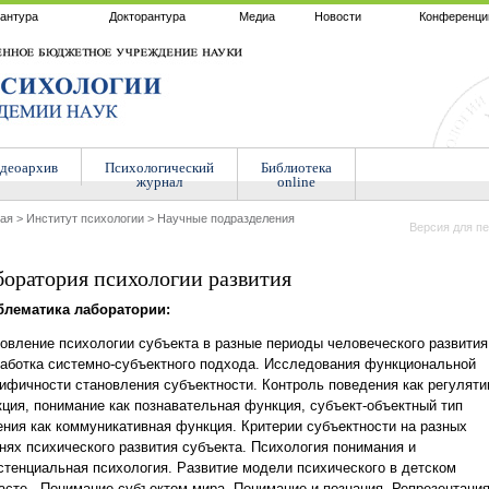
антура
Докторантура
Медиа
Новости
Конференци
деоархив
Психологический
Библиотека
журнал
online
ная
>
Институт психологии
>
Научные подразделения
Версия для пе
оратория психологии развития
блематика лаборатории:
овление психологии субъекта в разные периоды человеческого развития
аботка системно-субъектного подхода.
Исследования функциональной
ифичности становления субъектности. Контроль поведения как регуляти
ция, понимание как познавательная функция, субъект-объектный тип
ния как коммуникативная функция. Критерии субъектности на разных
нях психического развития субъекта. Психология понимания и
стенциальная психология. Развитие модели психического в детском
асте.
Понимание субъектом мира. Понимание и познания.
Репрезентация