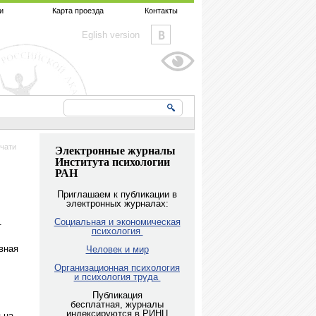
и
Карта проезда
Контакты
Eglish version
чати
Электронные журналы
Института психологии
РАН
Приглашаем к публикации в
электронных журналах:
.
Социальная и экономическая
психология
вная
Человек и мир
Организационная психология
и психология труда
Публикация
бесплатная, журналы
индексируются в РИНЦ
 на