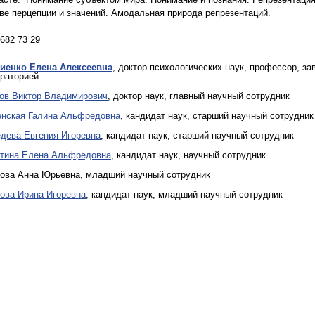
ве перцепции и значений.
Амодальная природа репрезентаций.
 682 73 29
гиенко Елена Алексеевна
,
доктор психологических наук, профессор, зав
раторией
ов Виктор Владимирович
, доктор наук, главный научный сотрудник
нская Галина Альфредовна
, кандидат наук, старший
научный сотрудник
дева Евгения Игоревна
, кандидат наук
, старший
научный сотрудник
тина Елена Альфредовна
, кандидат наук, научный сотрудник
нова Анна Юрьевна, младший
научный сотрудник
ова Ирина Игоревна
, кандидат наук
, младший
научный сотрудник