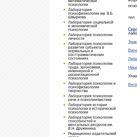
математической
психологии
осно
Лаборатория
психофизиологии им. В.Б.
Швыркова
тел.
Лаборатория социальной
и экономической
Сер
психологии
лабо
Лаборатория психологии
личности
Знак
Лаборатория психологии
развития субъекта в
Виле
нормальных и
посттравматических
состояниях
Лебе
Лаборатория психологии
труда, эргономики,
Ники
инженерной и
организационной
Ула
психологии
Лаборатория психологии и
Ветр
психофизиологии
творчества
Лаборатория психологии
речи и психолингвистики
Лаборатория истории
психологии и исторической
психологии
Лаборатория психологии
способностей и
ментальных ресурсов им.
В.Н. Дружинина
Редакционно-издательский