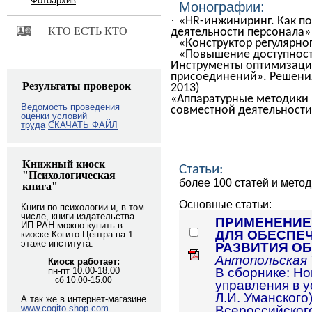
Фотоархив
Монографии:
·
«HR-инжиниринг. Как п
КТО ЕСТЬ КТО
деятельности персонала»
«Конструктор регулярно
«Повышение доступности
Инструменты оптимизации
присоединений».
Решени
Результаты проверок
2013)
«
Аппаратурные методики 
Ведомость проведения
совместной деятельности»
оценки условий
труда
СКАЧАТЬ ФАЙЛ
Книжный киоск
Статьи:
"Психологическая
более 100 статей и мето
книга"
Основные статьи:
Книги по психологии и, в том
числе, книги издательства
ПРИМЕНЕНИЕ
ИП РАН можно купить в
ДЛЯ ОБЕСПЕ
киоске Когито-Центра на 1
этаже института.
РАЗВИТИЯ О
Антопольская Т
Киоск работает:
пн-пт 10.00-18.00
В сборнике: Н
сб 10.00-15.00
управления в у
Л.И. Уманског
А так же в интернет-магазине
www.cogito-shop.com
Всероссийского