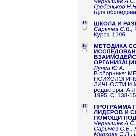
Чернышев А.С.,
Гребеньков Н.Н
(для обследован
ШКОЛА И РАЗ
15
Сарычев С.В., 
Курск, 1995.
МЕТОДИКА С
16
ИССЛЕДОВАН
ВЗАИМОДЕЙС
ОРГАНИЗАЦИ
Лунев Ю.А.
В сборнике: 
ПСИХОЛОГИЧ
ЛИЧНОСТИ И М
редакторы: А.Л
1995. С. 138-15
ПРОГРАММА 
17
ЛИДЕРОВ И 
ПОМОЩИ ПОД
Чернышев А.С.,
Сарычев С.В., 
Маркова С.П., 