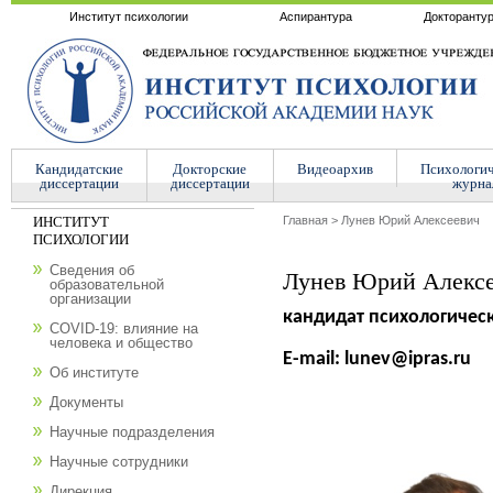
Институт психологии
Аспирантура
Докторанту
Кандидатские
Докторские
Видеоархив
Психологи
диссертации
диссертации
журна
ИНСТИТУТ
Главная
>
Лунев Юрий Алексеевич
ПСИХОЛОГИИ
Сведения об
Лунев Юрий Алекс
образовательной
организации
кандидат психологичес
COVID-19: влияние на
человека и общество
E-mail: lunev@ipras.ru
Об институте
Документы
Научные подразделения
Научные сотрудники
Дирекция