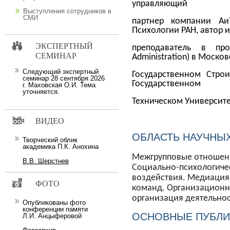
управляющий
Выступления сотрудников в
СМИ
партнер компании АиТ
Психологии РАН, автор и
ЭКСПЕРТНЫЙ
преподаватель в пр
СЕМИНАР
Administration) в Моско
Следующий экспертный
Государственном Стро
семинар 28 сентября 2026
Государственном
г. Маховская О.И. Тема
уточняется.
Техническом Университ
ВИДЕО
ОБЛАСТЬ НАУЧНЫХ
Творческий облик
академика П.К. Анохина
Межгрупповые отношени
В.В. Шерстнев
Социально-психологиче
воздействия. Медиация
ФОТО
команд. Организационна
организация деятельнос
Опубликованы фото
конференции памяти
ОСНОВНЫЕ ПУБЛИ
Л.И. Анцыферовой