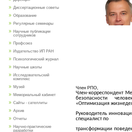
Диссертационные советы
Образование
Регулярные семинары
Научные публикации
сотрудников
Профсоюз
Издательство ИП РАН
Психологический журнал
Научные школы
Исследовательский
комплекс
Музей
Член РПО,
Член-корреспондент Ме
Мемориальный кабинет
безопасности чело
Сайты - сателлиты
«Оптимизация жизнедеят
Архив
Руководитель инноваци
специалист по
Отчеты
Научно-практические
трансформации поведе
разработки